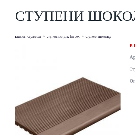
СТУПЕНИ ШОКО
главная страница
>
ступени из дпк harvex
>
ступени шоколад
В
А
Ст
Оп