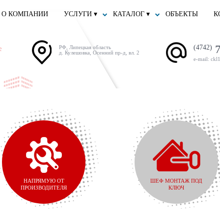
О КОМПАНИИ
УСЛУГИ ▾
КАТАЛОГ ▾
ОБЪЕКТЫ
К
7
(4742)
РФ, Липецкая область
д. Кулешовка, Осенний пр-д, вл. 2
e-mail: ckl
НАПРЯМУЮ ОТ
ШЕФ МОНТАЖ ПОД
ПРОИЗВОДИТЕЛЯ
КЛЮЧ