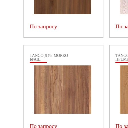
По запросу
По з
TANGO ДУБ МОККО
TANG
БРАШ
ПРЕМ
По запросу
По з