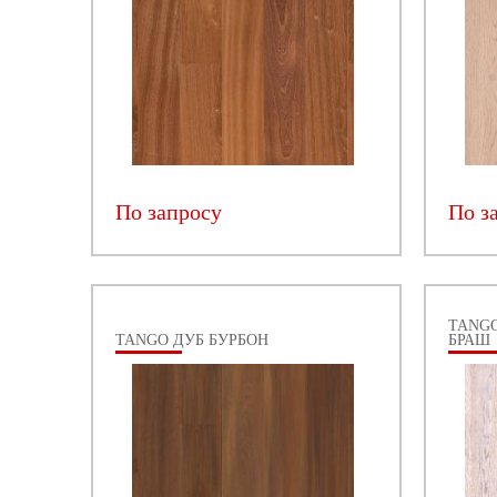
По запросу
По з
TANG
TANGO ДУБ БУРБОН
БРАШ