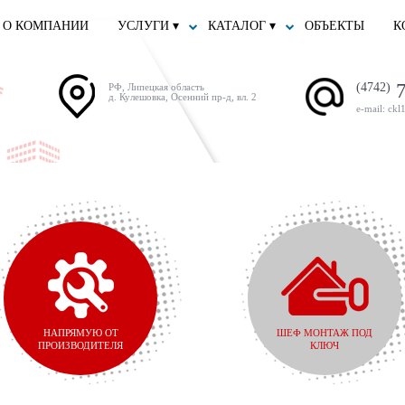
О КОМПАНИИ
УСЛУГИ ▾
КАТАЛОГ ▾
ОБЪЕКТЫ
К
7
(4742)
РФ, Липецкая область
д. Кулешовка, Осенний пр-д, вл. 2
e-mail: ckl
НАПРЯМУЮ ОТ
ШЕФ МОНТАЖ ПОД
ПРОИЗВОДИТЕЛЯ
КЛЮЧ