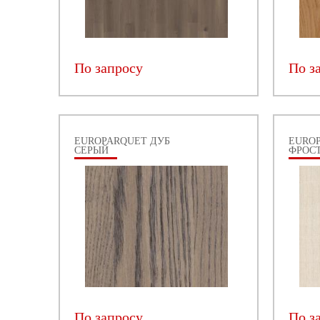
По запросу
По з
EUROPARQUET ДУБ
EURO
СЕРЫЙ
ФРОС
По запросу
По з