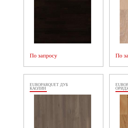
По запросу
По з
EUROPARQUET ДУБ
EURO
КАОЛИН
ОРИД